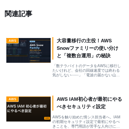
関連記事
大容量移行の主役！AWS
AWS
Snowファミリーの使い分け
と「複数台運用」の秘訣
「数テラバイトのデータをAWSに移行し
たいけれど、会社の回線速度では終わる
気がしない⋯⋯」「電波の届かない山奥
や船舶の上で、データを処理してAWSに
送りたい」こうした物理的な壁を突破す
るのが、頑強な専用デバイスAWS Snow
ファミリーです...
AWS IAM初心者が最初にやる
AWS
べきセキュリティ設定
AWSを触り始めた情シス担当者へ。IAM
の初期セキュリティ設定で最初にやるべ
きことを、専門用語が苦手な人向けにや