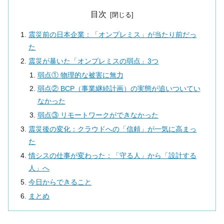
目次
震災前の日本企業：「オンプレミス」が当たり前だっ
た
震災が暴いた「オンプレミスの弱点」3つ
弱点① 物理的な被害に無力
弱点② BCP（事業継続計画）の実態が追いついてい
なかった
弱点③ リモートワークができなかった
震災後の変化：クラウドへの「信頼」が一気に高まっ
た
情シスの仕事が変わった：「守る人」から「設計する
人」へ
今日からできること
まとめ