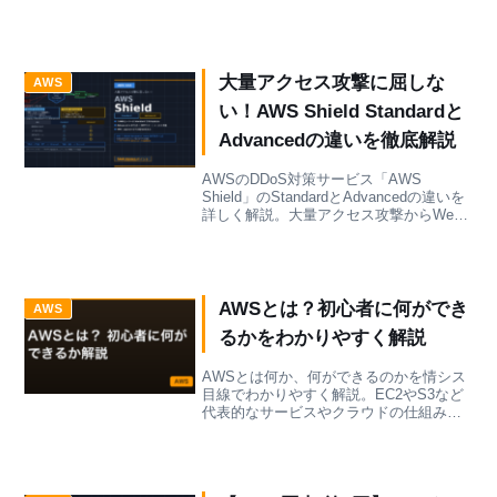
さしく解説。ルートユーザー保護やMFA
など現場目線でまとめました。
大量アクセス攻撃に屈しな
AWS
い！AWS Shield Standardと
Advancedの違いを徹底解説
AWSのDDoS対策サービス「AWS
Shield」のStandardとAdvancedの違いを
詳しく解説。大量アクセス攻撃からWeb
サービスを守る方法と、Advancedを選ぶ
べきケースを紹介します。
AWSとは？初心者に何ができ
AWS
るかをわかりやすく解説
AWSとは何か、何ができるのかを情シス
目線でわかりやすく解説。EC2やS3など
代表的なサービスやクラウドの仕組み
を、ITに詳しくない初心者向けにかみく
だいてまとめました。