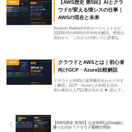
【AWS歴史 第5回】AIとクラ
AWS
ウドが変える情シスの仕事｜
AWSの現在と未来
Amazon BedrockやAIエージェントなど
2020年代のAWSの方向性を解説。歴史の
流れから「これからの情シスに必要なス
キル」を読み解きます。
クラウドとAWSとは｜初心者
AWS
向けGCP・Azure比較解説
クラウドとAWSの基本概念をわかりやす
く解説。GCP・Azureとの比較も含め、
初心者向け入門記事が分かる ▶ 読んでみ
る
【AWS歴史 第3回】なぜAWSはGoogleに
勝ったのか？クラウド覇権の理由